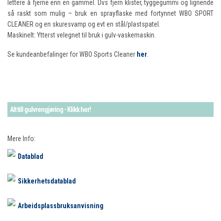
lettere å fjerne enn en gammel. Dvs fjern klister, tyggegummi og lignende
så raskt som mulig – bruk en sprayflaske med fortynnet WBO SPORT
CLEANER og en skuresvamp og evt en stål/plastspatel.
Maskinelt: Ytterst velegnet til bruk i gulv-vaskemaskin.
Se kundeanbefalinger for WBO Sports Cleaner
her
.
Alt till gulvrengjøring - Klikk her!
Mere Info:
Datablad
Sikkerhetsdatablad
Arbeidsplassbruksanvisning