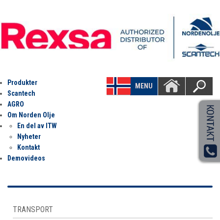
Produkter
MENU
Scantech
AGRO
Om Norden Olje
En del av ITW
Nyheter
Kontakt
Demovideos
TRANSPORT