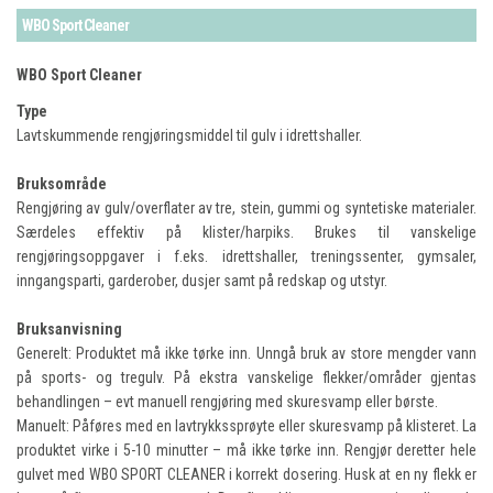
WBO Sport Cleaner
WBO Sport Cleaner
Type
Lavtskummende rengjøringsmiddel til gulv i idrettshaller.
Bruksområde
Rengjøring av gulv/overflater av tre, stein, gummi og syntetiske materialer.
Særdeles effektiv på klister/harpiks. Brukes til vanskelige
rengjøringsoppgaver i f.eks. idrettshaller, treningssenter, gymsaler,
inngangsparti, garderober, dusjer samt på redskap og utstyr.
Bruksanvisning
Generelt: Produktet må ikke tørke inn. Unngå bruk av store mengder vann
på sports- og tregulv. På ekstra vanskelige flekker/områder gjentas
behandlingen – evt manuell rengjøring med skuresvamp eller børste.
Manuelt: Påføres med en lavtrykkssprøyte eller skuresvamp på klisteret. La
produktet virke i 5-10 minutter – må ikke tørke inn. Rengjør deretter hele
gulvet med WBO SPORT CLEANER i korrekt dosering. Husk at en ny flekk er