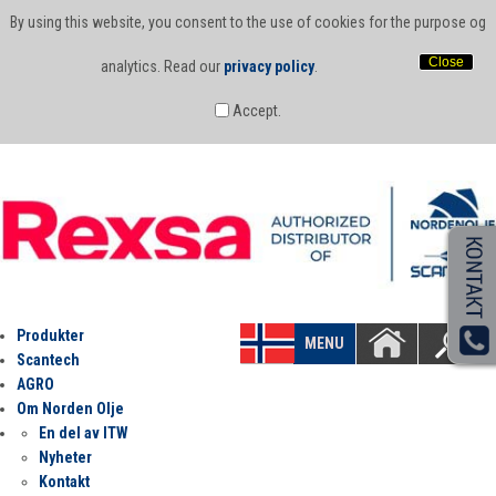
By using this website, you consent to the use of cookies for the purpose og
Close
analytics. Read our
privacy policy
.
Accept.
Produkter
MENU
Scantech
AGRO
Om Norden Olje
En del av ITW
Nyheter
Kontakt