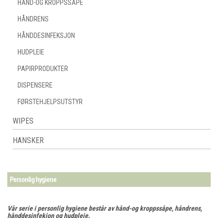
HÅND-OG KROPPSSÅPE
HÅNDRENS
HÅNDDESINFEKSJON
HUDPLEIE
PAPIRPRODUKTER
DISPENSERE
FØRSTEHJELPSUTSTYR
WIPES
HANSKER
Personlig hygiene
Vår serie i personlig hygiene består av hånd-og kroppssåpe, håndrens,
hånddesinfekion og hudpleie.