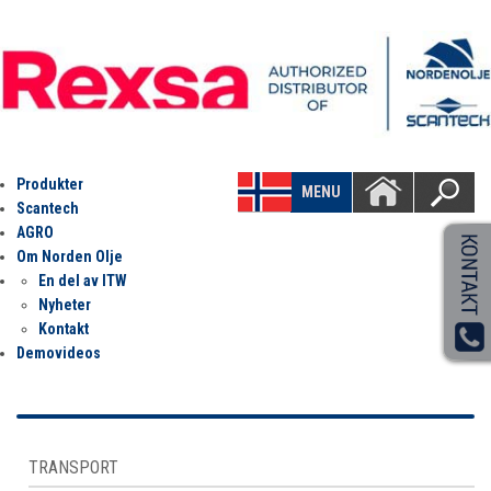
Produkter
MENU
Scantech
AGRO
Om Norden Olje
En del av ITW
Nyheter
Kontakt
Demovideos
TRANSPORT