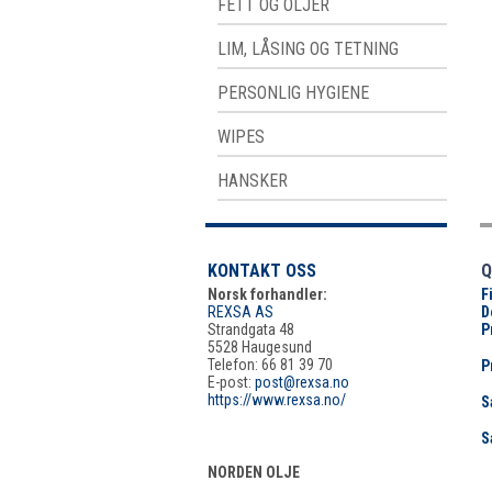
FETT OG OLJER
LIM, LÅSING OG TETNING
PERSONLIG HYGIENE
WIPES
HANSKER
KONTAKT OSS
Q
Norsk forhandler:
F
REXSA AS
D
Strandgata 48
P
5528 Haugesund
Telefon: 66 81 39 70
P
E-post:
post@rexsa.no
https://www.rexsa.no/
S
S
NORDEN OLJE