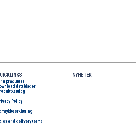
UICKLINKS
NYHETER
inn produkter
ownload datablader
roduktkatalog
rivacy Policy
amtykkeerklæring
ales and delivery terms