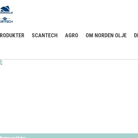
RODUKTER
SCANTECH
AGRO
OM NORDEN OLJE
D
opper og kluter