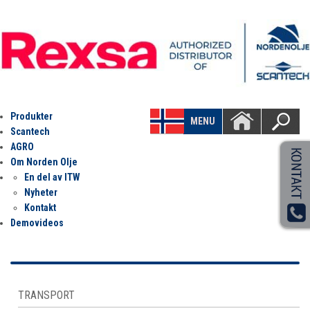
Produkter
MENU
Scantech
AGRO
Om Norden Olje
En del av ITW
Nyheter
Kontakt
Demovideos
TRANSPORT