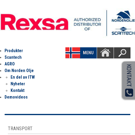
Produkter
MENU
Scantech
AGRO
Om Norden Olje
En del av ITW
Nyheter
Kontakt
Demovideos
TRANSPORT