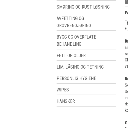
SMØRING OG RUST LØSNING
P
AVFETTING OG
T
GROVRENGJØRING
F
BYGG OG OVERFLATE
B
BEHANDLING
E
s
FETT OG OLJER
C
v
LIM, LÅSING OG TETNING
PERSONLIG HYGIENE
B
Se
WIPES
De
in
HANSKER
r
k
G