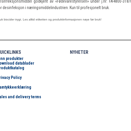
esinfeksjonsmiddel godkjent av «Fødevarestyrelsen» under j.nr: FA4800-318/
or desinfeksjon i næringsmiddelindustrien. Kun til profesjonelt bruk.
uk biocider trygt. Les alltid etiketten og produktinformasjonen
nøye før bruk!
UICKLINKS
NYHETER
inn produkter
ownload datablader
roduktkatalog
rivacy Policy
amtykkeerklæring
ales and delivery terms