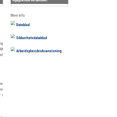
Mere Info:
Datablad
Sikkerhetsdatablad
ig
RM
Arbeidsplassbruksanvisning
nt
rke
unn
 i