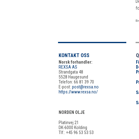
D
f
Br
KONTAKT OSS
Q
Norsk forhandler:
F
REXSA AS
D
Strandgata 48
P
5528 Haugesund
Telefon: 66 81 39 70
P
E-post:
post@rexsa.no
https://www.rexsa.no/
S
S
NORDEN OLJE
Platinvej 21
DK-6000 Kolding
Tlf.: +45 96 53 53 53