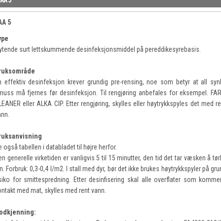
AA 5
ype
lytende surt lettskummende desinfeksjonsmiddel på pereddikesyrebasis.
ruksområde
n effektiv desinfeksjon krever grundig pre-rensing, noe som betyr at all synl
muss må fjernes før desinfeksjon. Til rengjøring anbefales for eksempel. FA
LEANER eller ALKA CIP. Etter rengjøring, skylles eller høytrykkspyles det med re
ann.
ruksanvisning
 også tabellen i databladet til højre herfor.
n generelle virketiden er vanligvis 5 til 15 minutter, den tid det tar væsken å tø
n. Forbruk: 0,3-0,4 l/m2. I stall med dyr, bør det ikke brukes høytrykkspyler på gr
isiko for smittespredning. Etter desinfisering skal alle overflater som kommer
ontakt med mat, skylles med rent vann.
odkjenning: