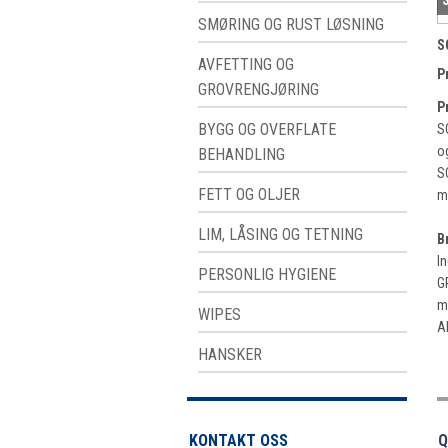
SMØRING OG RUST LØSNING
S
AVFETTING OG
P
GROVRENGJØRING
P
BYGG OG OVERFLATE
S
o
BEHANDLING
S
FETT OG OLJER
m
LIM, LÅSING OG TETNING
B
I
PERSONLIG HYGIENE
G
m
WIPES
A
HANSKER
KONTAKT OSS
Q