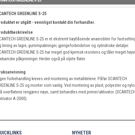
CANTECH GREENLINE S-25
roduktet er utgått - vennligst kontakt din forhandler.
roduktbeskrivelse
CANTECH GREENLINE S-25 er et ekstremt høytlåsende anaeroblim for fastsettin
g liming av lagre, gummipakninger, gjengeforbindelser og sylindriske detaljer.
CANTECH GREENLINE S-25 har meget god kjemisk resistens og tåler meget høye
ekaniske påkjenninger. Herder også på oljete flater.
ruksanvisning
ngen forbehandling kreves ved montering av metalldelene. Påfør SCANTECH
REENLINE S-25 og monter som vanlig. Ved montering av plast, polyester og nyl
å overflatene rengjøres nøye, samt behandles med primer/aktivator. (SCANTEC
ktivator A-2000).
UICKLINKS
NYHETER