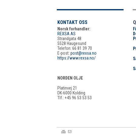
KONTAKT OSS
Q
Norsk forhandler:
F
REXSA AS
D
Strandgata 48
P
5528 Haugesund
Telefon: 66 81 39 70
P
E-post:
post@rexsa.no
https://www.rexsa.no/
S
S
NORDEN OLJE
Platinvej 21
DK-6000 Kolding
Tlf.: +45 96 53 53 53