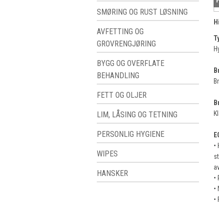
SMØRING OG RUST LØSNING
H
AVFETTING OG
T
GROVRENGJØRING
H
BYGG OG OVERFLATE
B
BEHANDLING
Br
FETT OG OLJER
B
Kl
LIM, LÅSING OG TETNING
PERSONLIG HYGIENE
E
• 
WIPES
st
av
HANSKER
•
• 
•