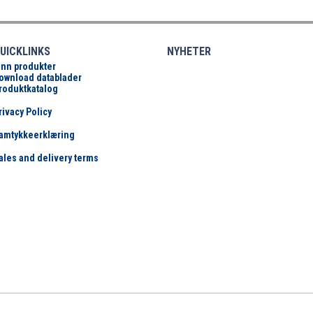
UICKLINKS
NYHETER
inn produkter
ownload datablader
roduktkatalog
rivacy Policy
amtykkeerklæring
ales and delivery terms