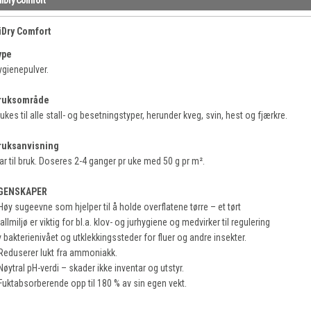
iDry Comfort
ype
ygienepulver.
ruksområde
ukes til alle stall- og besetningstyper, herunder kveg, svin, hest og fjærkre.
ruksanvisning
ar til bruk. Doseres 2-4 ganger pr uke med 50 g pr m².
GENSKAPER
Høy sugeevne som hjelper til å holde overflatene tørre – et tørt
allmiljø er viktig for bl.a. klov- og jurhygiene og medvirker til regulering
 bakterienivået og utklekkingssteder for fluer og andre insekter.
 Reduserer lukt fra ammoniakk.
Nøytral pH-verdi – skader ikke inventar og utstyr.
 Fuktabsorberende opp til 180 % av sin egen vekt.