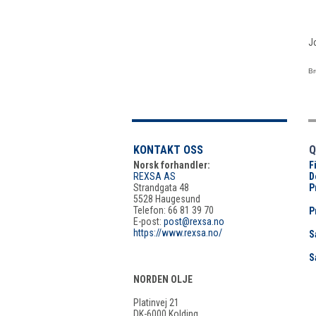
J
Br
KONTAKT OSS
Q
Norsk forhandler:
F
REXSA AS
D
Strandgata 48
P
5528 Haugesund
Telefon: 66 81 39 70
P
E-post:
post@rexsa.no
https://www.rexsa.no/
S
S
NORDEN OLJE
Platinvej 21
DK-6000 Kolding