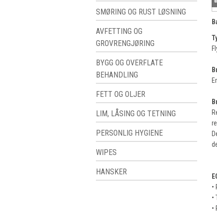
SMØRING OG RUST LØSNING
B
AVFETTING OG
T
GROVRENGJØRING
Fl
BYGG OG OVERFLATE
B
BEHANDLING
Er
FETT OG OLJER
B
R
LIM, LÅSING OG TETNING
re
PERSONLIG HYGIENE
D
d
WIPES
HANSKER
E
•
•
•