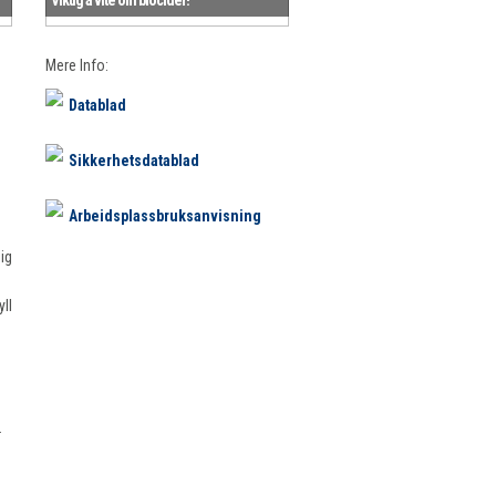
Mere Info:
Datablad
Sikkerhetsdatablad
Arbeidsplassbruksanvisning
ig
ll
.