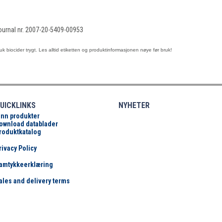
ournal nr. 2007-20-5409-00953
uk biocider trygt. Les alltid etiketten og
produktinformasjonen nøye før bruk!
UICKLINKS
NYHETER
inn produkter
ownload datablader
roduktkatalog
rivacy Policy
amtykkeerklæring
ales and delivery terms