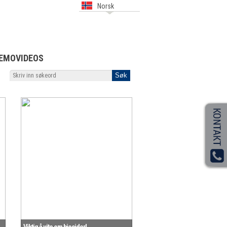
Norsk
EMOVIDEOS
Viktig å vite om biocider!