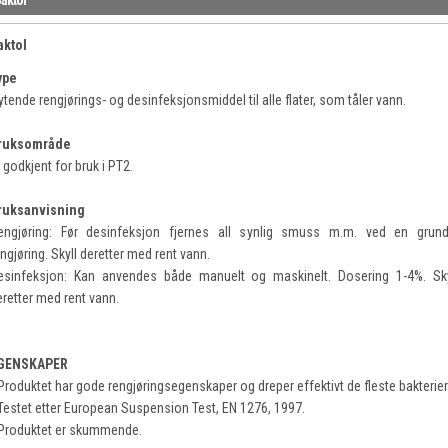
aktol
ype
ytende rengjørings- og desinfeksjonsmiddel til alle flater, som tåler vann.
ruksområde
 godkjent for bruk i PT2.
ruksanvisning
engjøring: Før desinfeksjon fjernes all synlig smuss m.m. ved en grund
ngjøring. Skyll deretter med rent vann.
esinfeksjon: Kan anvendes både manuelt og maskinelt. Dosering 1-4%. Sky
eretter med rent vann.
GENSKAPER
 Produktet har gode rengjøringsegenskaper og dreper effektivt de fleste bakterier
 Testet etter European Suspension Test, EN 1276, 1997.
 Produktet er skummende.