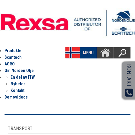
Produkter
MENU
Scantech
AGRO
Om Norden Olje
En del av ITW
Nyheter
Kontakt
Demovideos
TRANSPORT