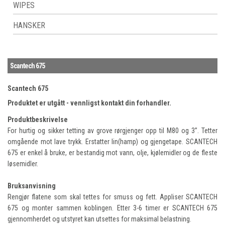
WIPES
HANSKER
Scantech 675
Scantech 675
Produktet er utgått - vennligst kontakt din forhandler.
Produktbeskrivelse
For hurtig og sikker tetting av grove rørgjenger opp til M80 og 3”. Tetter
omgående mot lave trykk. Erstatter lin(hamp) og gjengetape. SCANTECH
675 er enkel å bruke, er bestandig mot vann, olje, kjølemidler og de fleste
løsemidler.
Bruksanvisning
Rengjør flatene som skal tettes for smuss og fett. Appliser SCANTECH
675 og monter sammen koblingen. Etter 3-6 timer er SCANTECH 675
gjennomherdet og utstyret kan utsettes for maksimal belastning.