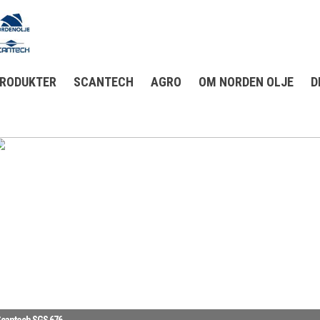
RODUKTER
SCANTECH
AGRO
OM NORDEN OLJE
D
cantech SGS 676