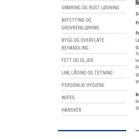
SMØRING OG RUST LØSNING
S
AVFETTING OG
P
GROVRENGJØRING
P
BYGG OG OVERFLATE
L
g
BEHANDLING
f
FETT OG OLJER
t
P
LIM, LÅSING OG TETNING
g
g
PERSONLIG HYGIENE
B
WIPES
R
S
HANSKER