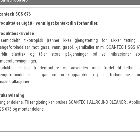
cantech SGS 676
roduktet er utgått - vennligst kontakt din forhandler.
roduktbeskrivelse
øsemiddelfri tixotropisk (renner ikke) gjengetetting for sikker tetting 
jengeforbindelser mot gass, vann, gasol, kjemikalier m.m. SCANTECH SGS 6
orblir elastisk og tåler store påkjenninger, så vel vibrasjoner s
emperatursvingninger.
roduktet er lett å demontere og anvendes med fordel til tetting 
jengeforbindelser i gassarmaturer/-apparater og i forbindelse m
assinstallasjoner.
rukanvisning
engjør delene. Til rengjøring kan brukes SCANTECH ALLROUND CLEANER . Applis
GS 676 og monter delene.