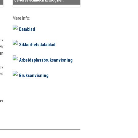
Mere Info:
Datablad
av
Sikkerhetsdatablad
76
om
Arbeidsplassbruksanvisning
av
ed
Bruksanvisning
er