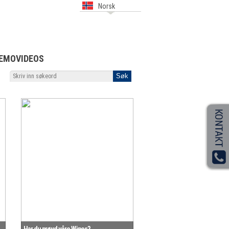
Norsk
EMOVIDEOS
Har du prøvd våre Wipes?