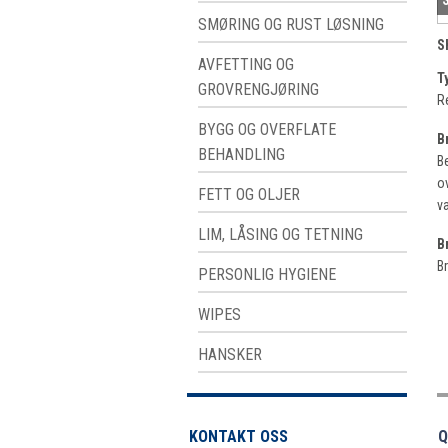
SMØRING OG RUST LØSNING
S
AVFETTING OG
T
GROVRENGJØRING
Re
BYGG OG OVERFLATE
B
BEHANDLING
B
o
FETT OG OLJER
v
LIM, LÅSING OG TETNING
B
Br
PERSONLIG HYGIENE
WIPES
HANSKER
KONTAKT OSS
Q