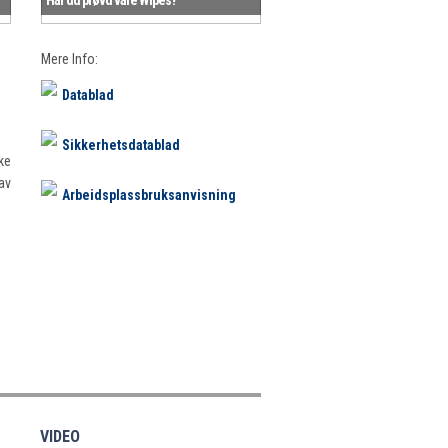
Mere Info:
Datablad
Sikkerhetsdatablad
ke
av
Arbeidsplassbruksanvisning
VIDEO