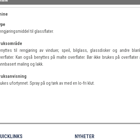
hine
ype
ngjøringsmiddel til glassflater.
ruksområde
enyttes til rengjøring av vinduer, speil, bilglass, glassdisker og andre blan
verflater. Kan også benyttes på malte overflater. Bør ikke brukes på overflater 
annbasert maling og lakk.
ruksanvisning
ukes ufortynnet. Spray på og tørk av med en lo-fri klut.
UICKLINKS
NYHETER