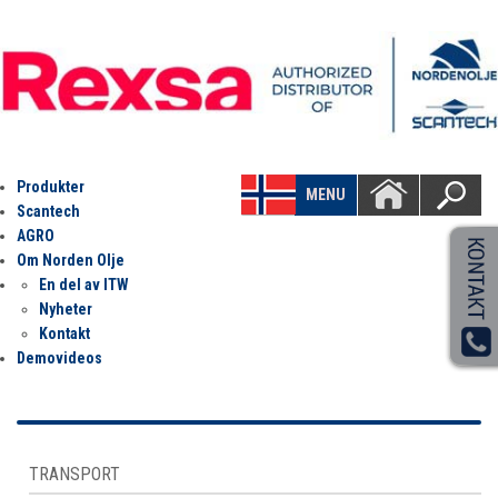
Produkter
MENU
Scantech
AGRO
Om Norden Olje
En del av ITW
Nyheter
Kontakt
Demovideos
TRANSPORT