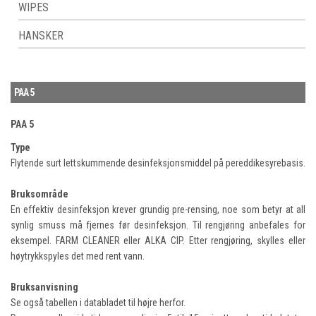
WIPES
HANSKER
PAA 5
PAA 5
Type
Flytende surt lettskummende desinfeksjonsmiddel på pereddikesyrebasis.
Bruksområde
En effektiv desinfeksjon krever grundig pre-rensing, noe som betyr at all
synlig smuss må fjernes før desinfeksjon. Til rengjøring anbefales for
eksempel. FARM CLEANER eller ALKA CIP. Etter rengjøring, skylles eller
høytrykkspyles det med rent vann.
Bruksanvisning
Se også tabellen i databladet til højre herfor.