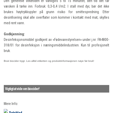
Den generelle virketiden er vanligvis 5 til 15 minutter, den tid det tar
væsken å tørke inn. Forbruk: 0,3-0,4 l/m2. I stall med dyr, bør det ikke
brukes høytrykkspyler på grunn risiko for smittespredning. Etter
desinfisering skal alle overflater som kommer i kontakt med mat, skylles
med rent vann.
Godkjenning:
Desinfeksjonsmiddel godkjent av «Fødevarestyrelsen» under j.nr: FA4800-
318/01 for desinfeksjon i næringsmiddelindustrien. Kun til profesjonelt
bruk.
Bruk biocider trygt. Les alltid etiketten og produktinformasjonen
nøye før bruk!
Vigtigt at vide om biocider!
Mere Info:
Datablad