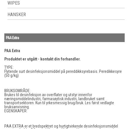
WIPES
HANSKER
PAA Extra
PAA Extra
Produktet er utgått - kontakt din forhandler.
TYPE:
Flytende surt desinfeksjonsmiddel på pereddikksyrebasis. Peredikkesyre
(50 g/kg)
BRUKSOMRÅDE:
Brukes til desinfeksjon av overflater og utstyr innenfor
næringsmiddelindustri, farmasøytisk industri, landbruket samt
transportsektoren. Kun til yrkesmessig brug/bruk. Les først vedlagte
bruksanvisning.
EGENSKAPER:
PAA EXTRA er et bredspektret og hurtigtvirkende desinfeksjonsmiddel