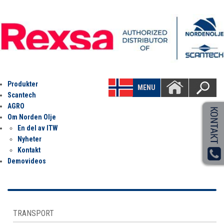
Produkter
MENU
Scantech
AGRO
Om Norden Olje
En del av ITW
Nyheter
Kontakt
Demovideos
TRANSPORT