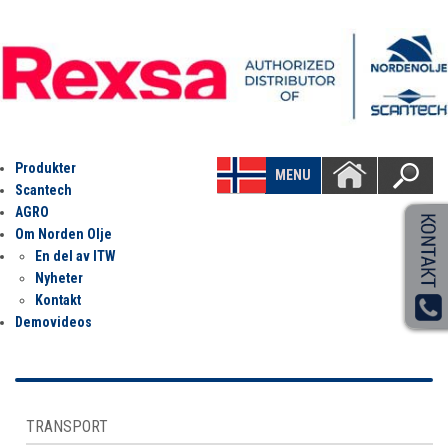
Produkter
MENU
Scantech
AGRO
Om Norden Olje
En del av ITW
Nyheter
Kontakt
Demovideos
TRANSPORT