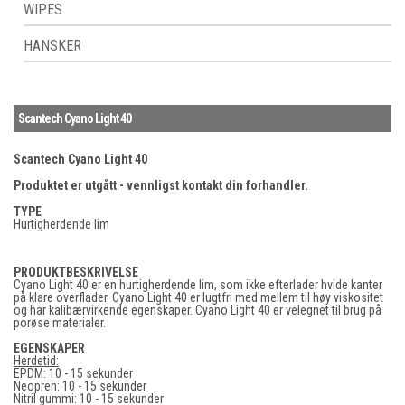
WIPES
HANSKER
Scantech Cyano Light 40
Scantech Cyano Light 40
Produktet er utgått - vennligst kontakt din forhandler.
TYPE
Hurtigherdende lim
PRODUKTBESKRIVELSE
Cyano Light 40 er en hurtigherdende lim, som ikke efterlader hvide kanter
på klare overflader. Cyano Light 40 er lugtfri med mellem til høy viskositet
og har kalibærvirkende egenskaper. Cyano Light 40 er velegnet til brug på
porøse materialer.
EGENSKAPER
Herdetid:
EPDM: 10 - 15 sekunder
Neopren: 10 - 15 sekunder
Nitril gummi: 10 - 15 sekunder