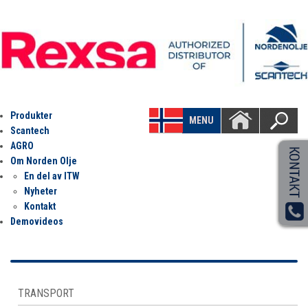
Produkter
MENU
Scantech
AGRO
Om Norden Olje
En del av ITW
Nyheter
Kontakt
Demovideos
TRANSPORT