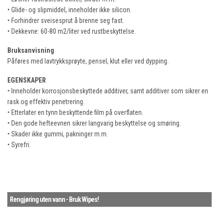
• Glide- og slipmiddel, inneholder ikke silicon.
• Forhindrer sveisesprut å brenne seg fast.
• Dekkevne: 60-80 m2/liter ved rustbeskyttelse.
Bruksanvisning
Påføres med lavtrykksprøyte, pensel, klut eller ved dypping.
EGENSKAPER
• Inneholder korrosjonsbeskyttede additiver, samt additiver som sikrer en
rask og effektiv penetrering.
• Etterlater en tynn beskyttende film på overflaten.
• Den gode hefteevnen sikrer langvarig beskyttelse og smøring.
• Skader ikke gummi, pakninger m.m.
• Syrefri.
Rengjøring uten vann - Bruk Wipes!