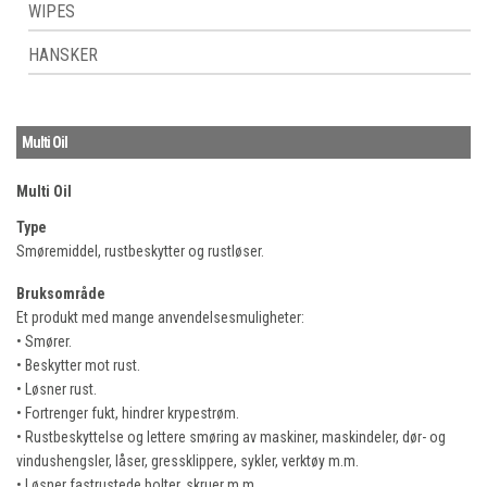
WIPES
HANSKER
Multi Oil
Multi Oil
Type
Smøremiddel, rustbeskytter og rustløser.
Bruksområde
Et produkt med mange anvendelsesmuligheter:
• Smører.
• Beskytter mot rust.
• Løsner rust.
• Fortrenger fukt, hindrer krypestrøm.
• Rustbeskyttelse og lettere smøring av maskiner, maskindeler, dør- og
vindushengsler, låser, gressklippere, sykler, verktøy m.m.
• Løsner fastrustede bolter, skruer m.m.