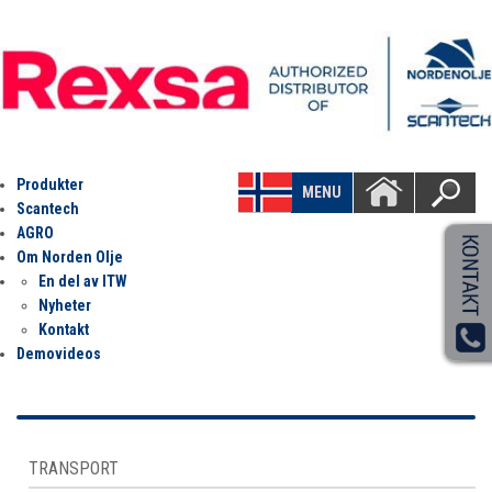
Produkter
MENU
Scantech
AGRO
Om Norden Olje
En del av ITW
Nyheter
Kontakt
Demovideos
TRANSPORT