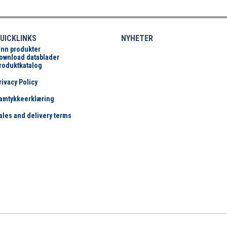
UICKLINKS
NYHETER
inn produkter
ownload datablader
roduktkatalog
rivacy Policy
amtykkeerklæring
ales and delivery terms