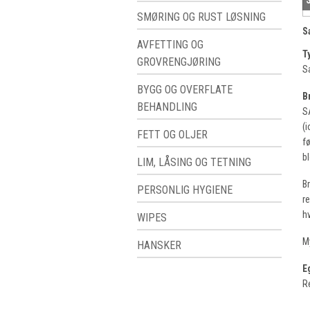
SMØRING OG RUST LØSNING
S
AVFETTING OG
T
GROVRENGJØRING
Sa
BYGG OG OVERFLATE
B
BEHANDLING
S
(
FETT OG OLJER
f
b
LIM, LÅSING OG TETNING
B
PERSONLIG HYGIENE
r
h
WIPES
M
HANSKER
E
R