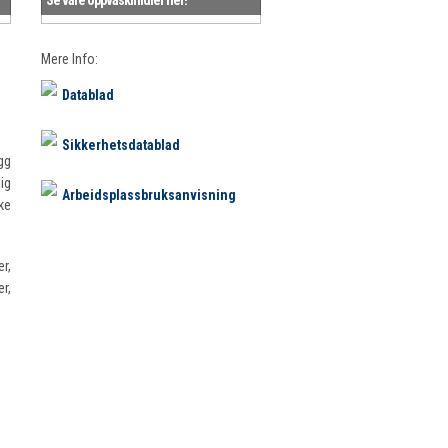
Mere Info:
Datablad
Sikkerhetsdatablad
gg
ig
Arbeidsplassbruksanvisning
ke
r,
r,