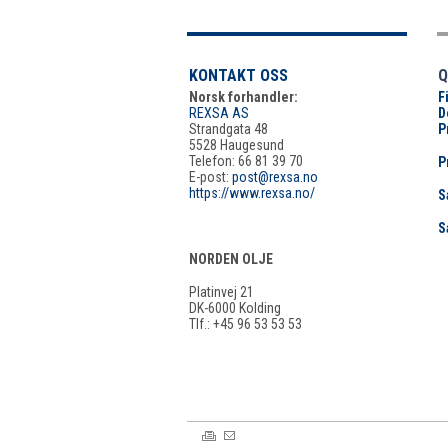
KONTAKT OSS
Q
Norsk forhandler:
F
REXSA AS
D
Strandgata 48
P
5528 Haugesund
Telefon: 66 81 39 70
P
E-post:
post@rexsa.no
https://www.rexsa.no/
S
S
NORDEN OLJE
Platinvej 21
DK-6000 Kolding
Tlf.: +45 96 53 53 53