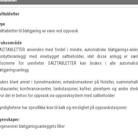
alttabletter
ype
lttabletter til bløtgjøring av vann ved oppvask.
ruksområde
ALTTABLETTER anvendes med fordel i mindre, automatiske bløtgjørings-anle
ionbytteranlegg) med innebygget saltbeholder, idet disse anlegg er særl
ølsomme for urenheter. SALTTABLETTER kan brukes i alle automatis
løtgjøringsanlegg.
rukes blant annet i tunnelmaskiner, entanksmaskiner på Hoteller, svømmehalle
estauranter, konferansesenter, tankstasjoner, kafèer, pleiehjem og andre stede
vor der er behov for oppvask via oppvasksystem med saltbeholder.
yndighetene har spesifikke krav til kalk og renslighet på oppvaskstasjoner.
genskaper:
egenererer bløtgjøringsanleggets filter