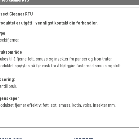
nsect Cleaner RTU
roduktet er utgått - vennligst kontakt din forhandler.
ype
sektfjerner.
ruksområde
ukes til å fjerne fett, smuss og insekter fra panser og fron-truter.
roduktet sprøytes på før vask for å bløtgjøre fastgrodd smuss og skitt.
osering:
ar till bruk.
genskaper
oduktet fjerner effektivt fett, sot, smuss, kotin, voks, insekter mm.