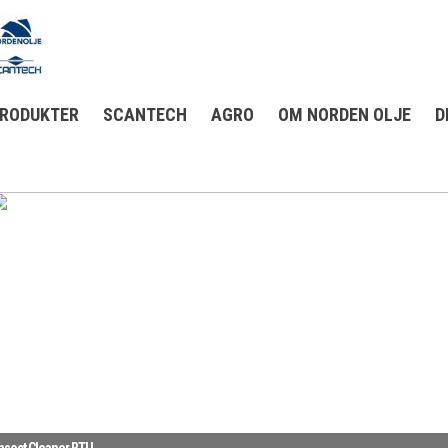
RODUKTER
SCANTECH
AGRO
OM NORDEN OLJE
D
nsect Cleaner RTU