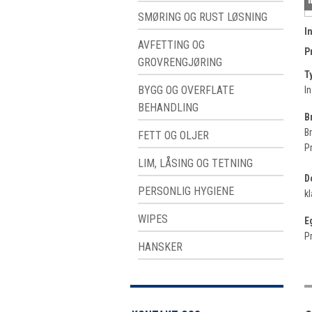
SMØRING OG RUST LØSNING
I
AVFETTING OG
P
GROVRENGJØRING
T
BYGG OG OVERFLATE
In
BEHANDLING
B
Br
FETT OG OLJER
P
LIM, LÅSING OG TETNING
D
PERSONLIG HYGIENE
kl
WIPES
E
Pr
HANSKER