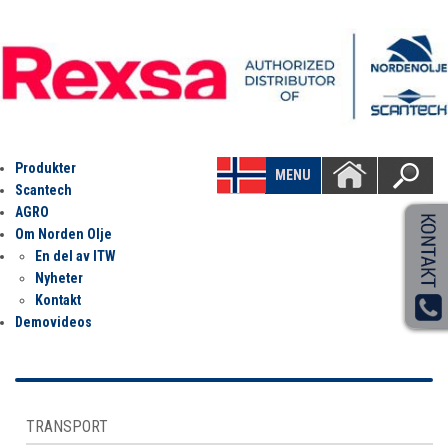
Produkter
MENU
Scantech
AGRO
Om Norden Olje
En del av ITW
Nyheter
Kontakt
Demovideos
TRANSPORT