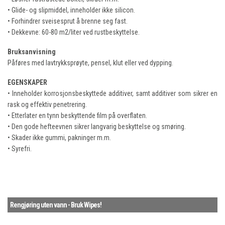
• Glide- og slipmiddel, inneholder ikke silicon.
• Forhindrer sveisesprut å brenne seg fast.
• Dekkevne: 60-80 m2/liter ved rustbeskyttelse.
Bruksanvisning
Påføres med lavtrykksprøyte, pensel, klut eller ved dypping.
EGENSKAPER
• Inneholder korrosjonsbeskyttede additiver, samt additiver som sikrer en
rask og effektiv penetrering.
• Etterlater en tynn beskyttende film på overflaten.
• Den gode hefteevnen sikrer langvarig beskyttelse og smøring.
• Skader ikke gummi, pakninger m.m.
• Syrefri.
Rengjøring uten vann - Bruk Wipes!