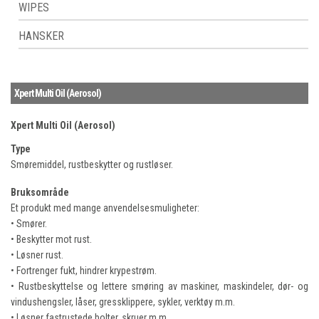
WIPES
HANSKER
Xpert Multi Oil (Aerosol)
Xpert Multi Oil (Aerosol)
Type
Smøremiddel, rustbeskytter og rustløser.
Bruksområde
Et produkt med mange anvendelsesmuligheter:
• Smører.
• Beskytter mot rust.
• Løsner rust.
• Fortrenger fukt, hindrer krypestrøm.
• Rustbeskyttelse og lettere smøring av maskiner, maskindeler, dør- og
vindushengsler, låser, gressklippere, sykler, verktøy m.m.
• Løsner fastrustede bolter, skruer m.m.