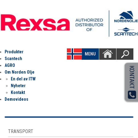
Produkter
MENU
Scantech
AGRO
Om Norden Olje
En del av ITW
Nyheter
Kontakt
Demovideos
TRANSPORT