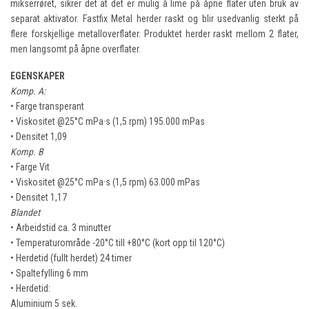
mikserrøret, sikrer det at det er mulig å lime på åpne flater uten bruk av
separat aktivator. Fastfix Metal herder raskt og blir usedvanlig sterkt på
flere forskjellige metalloverflater. Produktet herder raskt mellom 2 flater,
men langsomt på åpne overflater.
EGENSKAPER
Komp. A:
• Farge transperant
• Viskositet @25°C mPa·s (1,5 rpm) 195.000 mPas
• Densitet 1,09
Komp. B
• Farge Vit
• Viskositet @25°C mPa·s (1,5 rpm) 63.000 mPas
• Densitet 1,17
Blandet
• Arbeidstid ca. 3 minutter
• Temperaturområde -20°C till +80°C (kort opp til 120°C)
• Herdetid (fullt herdet) 24 timer
• Spaltefylling 6 mm
• Herdetid:
Aluminium 5 sek.