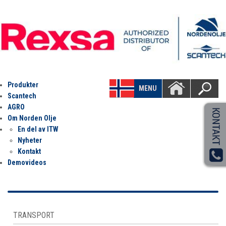
Produkter
MENU
Scantech
AGRO
Om Norden Olje
En del av ITW
Nyheter
Kontakt
Demovideos
TRANSPORT