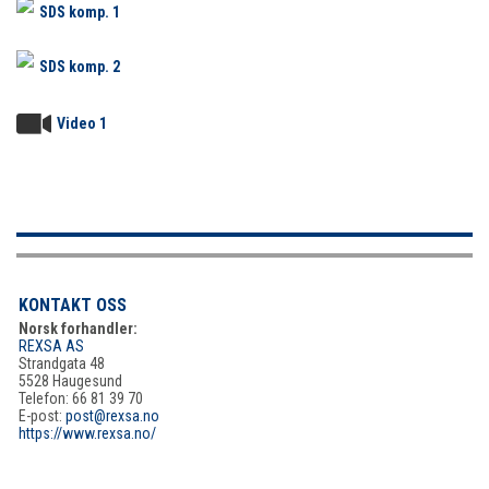
SDS komp. 1
SDS komp. 2
Video 1
KONTAKT OSS
Norsk forhandler:
REXSA AS
Strandgata 48
5528 Haugesund
Telefon: 66 81 39 70
E-post:
post@rexsa.no
https://www.rexsa.no/