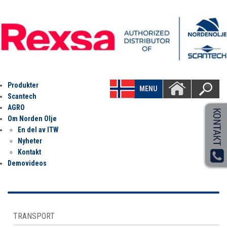
Produkter
MENU
Scantech
AGRO
Om Norden Olje
En del av ITW
Nyheter
Kontakt
Demovideos
TRANSPORT