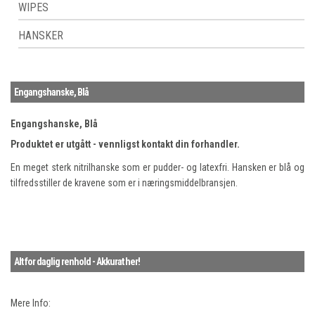
WIPES
HANSKER
Engangshanske, Blå
Engangshanske, Blå
Produktet er utgått - vennligst kontakt din forhandler.
En meget sterk nitrilhanske som er pudder- og latexfri. Hansken er blå og
tilfredsstiller de kravene som er i næringsmiddelbransjen.
Alt for daglig renhold - Akkurat her!
Mere Info: