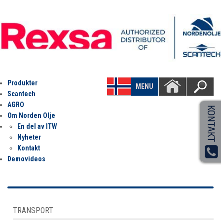
Produkter
MENU
Scantech
AGRO
Om Norden Olje
En del av ITW
Nyheter
Kontakt
Demovideos
TRANSPORT