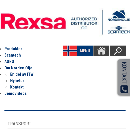
Produkter
MENU
Scantech
AGRO
Om Norden Olje
En del av ITW
Nyheter
Kontakt
Demovideos
TRANSPORT