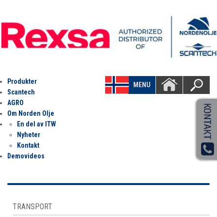
Produkter
MENU
Scantech
AGRO
Om Norden Olje
En del av ITW
Nyheter
Kontakt
Demovideos
TRANSPORT