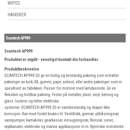
WIPES
HANSKER
Scantech AP999
Scantech AP999
Produktet er utgått - vennligst kontakt din forhandler.
Produktbeskrivelse
SCANTECH AP999 2G gir en hurtig og bestandig pakning som erstatter
pakninger av kork, filt, gummi, papir, asbest, eller andre pakninger som er
spesifisert av fabrikken. Passer for motorer med lamdasonde. Gir en
fleksibel og holdbar pakning. Fester på metaller, plast, vinyl, betong og
glass. Isolerer og tetter elektriske
systemer. SCANTECH AP999 2G er vannbestandig og skaper ikke
korrosjon. Kan med fordel brukes til: Ventillokk, grenrør, utblåsningsrør,
vannpumper, kamaksler, gearkasser, innsugningsrør, flensrør, ovner,
røykkanaler, elektriske og marine applikasjoner m.m. Kjemiske restistente: