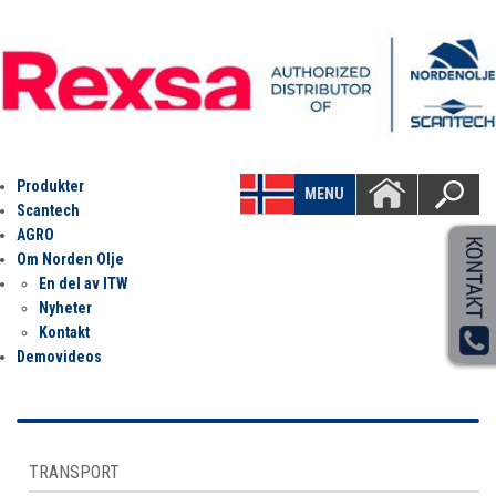
Produkter
MENU
Scantech
AGRO
Om Norden Olje
En del av ITW
Nyheter
Kontakt
Demovideos
TRANSPORT