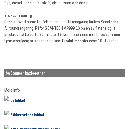
Olje, diesel, bensin, fettstoff, glykol, vann och damp.
Bruksanvisning
Rengjør overflatene for fett og smuss. Til rengjøring brukes Scantechs
Allroundrengøring. Påfør SCANTECH AP999 2G på en av flatene og la
produktet tørke ca 10-30 minuter før komponentene monteres sammen.
Fjern overflødig silikon med en kniv. Produkte herder inom 10–12 timer.
Se Scantech kataloget her!
Mere Info:
Datablad
Sikkerhetsdatablad