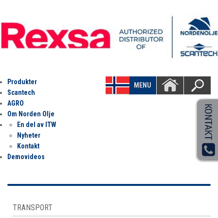
Produkter
MENU
Scantech
AGRO
Om Norden Olje
En del av ITW
Nyheter
Kontakt
Demovideos
TRANSPORT