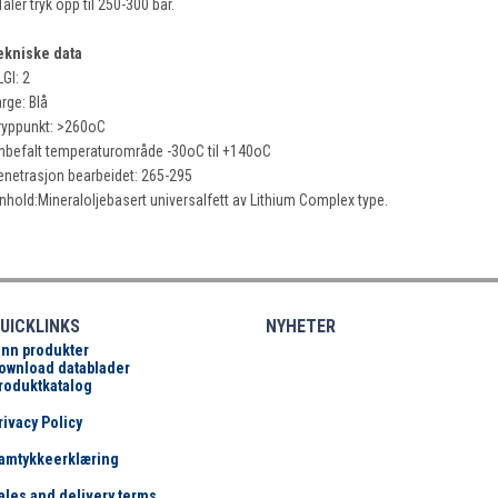
Tåler tryk opp til 250-300 bar.
ekniske data
GI: 2
rge: Blå
ryppunkt: >260oC
nbefalt temperaturområde -30oC til +140oC
enetrasjon bearbeidet: 265-295
nnhold:Mineraloljebasert universalfett av Lithium Complex type.
UICKLINKS
NYHETER
inn produkter
ownload datablader
roduktkatalog
rivacy Policy
amtykkeerklæring
ales and delivery terms