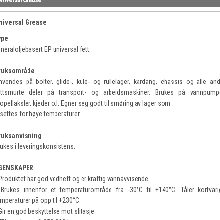
niversal Grease
ype
neraloljebasert EP universal fett.
ruksområde
nvendes på bolter, glide-, kule- og rullelager, kardang, chassis og alle and
ettsmurte deler på transport- og arbeidsmaskiner. Brukes på vannpumpe
opellaksler, kjeder o.l. Egner seg godt til smøring av lager som
tsettes for høye temperaturer.
ruksanvisning
rukes i leveringskonsistens.
GENSKAPER
 Produktet har god vedheft og er kraftig vannavvisende.
 Brukes innenfor et temperaturområde fra -30°C til +140°C. Tåler kortvari
emperaturer på opp til +230°C.
Gir en god beskyttelse mot slitasje.