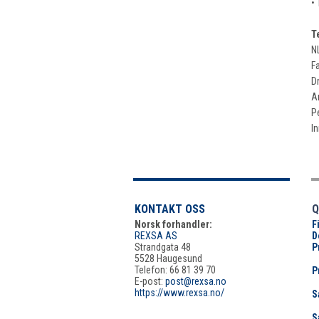
• 
T
NL
Fa
D
A
P
I
KONTAKT OSS
Q
Norsk forhandler:
F
REXSA AS
D
Strandgata 48
P
5528 Haugesund
Telefon: 66 81 39 70
P
E-post:
post@rexsa.no
https://www.rexsa.no/
S
S