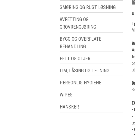
SMØRING OG RUST LØSNING
U
AVFETTING OG
T
GROVRENGJØRING
Mi
BYGG OG OVERFLATE
B
BEHANDLING
A
f
FETT OG OLJER
pr
u
LIM, LÅSING OG TETNING
PERSONLIG HYGIENE
B
B
WIPES
E
HANSKER
•
•
t
• 