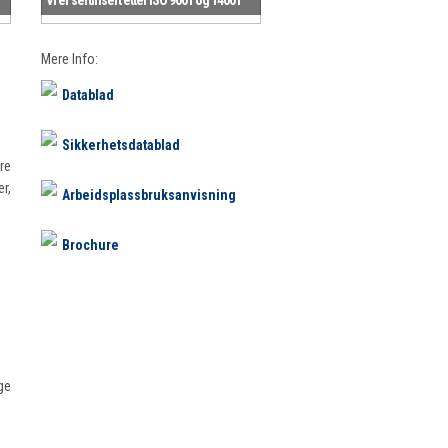
Mere Info:
Datablad
Sikkerhetsdatablad
re
r,
Arbeidsplassbruksanvisning
Brochure
ge