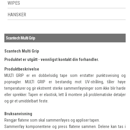
WIPES
HANSKER
Scantech Multi Grip
Scantech Multi Grip
Produktet er utgått - vennligst kontakt din forhandler.
Produktbeskrivelse
MULTI GRIP er en dobbelsidig tape som erstatter punktsveising og
popnagler. MULTI GRIP er bestandig mot UV-stråling, tåler høye
temperaturer og gir ekstremt sterke sammenføyninger som ikke blir harde
eller sprekker. Tapen er elastisk, lett å montere på problematiske detaljer
og gir et umiddelbart feste.
Bruksanvisning
Rengjør flatene som skal sammenføyes og appliser tapen.
Sammenføy komponentene og press flatene sammen. Delene kan tas i