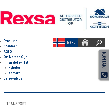
Produkter
MENU
Scantech
AGRO
Om Norden Olje
En del av ITW
Nyheter
Kontakt
Demovideos
TRANSPORT