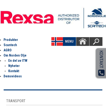
Produkter
MENU
Scantech
AGRO
Om Norden Olje
En del av ITW
Nyheter
Kontakt
Demovideos
TRANSPORT