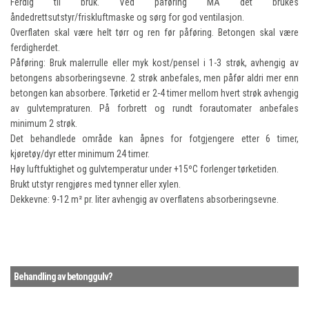
Ferdig til bruk. Ved påføring MÅ det brukes
åndedrettsutstyr/friskluftmaske og sørg for god ventilasjon.
Overflaten skal være helt tørr og ren før påføring. Betongen skal være
ferdigherdet.
Påføring: Bruk malerrulle eller myk kost/pensel i 1-3 strøk, avhengig av
betongens absorberingsevne. 2 strøk anbefales, men påfør aldri mer enn
betongen kan absorbere. Tørketid er 2-4 timer mellom hvert strøk avhengig
av gulvtempraturen. På forbrett og rundt forautomater anbefales
minimum 2 strøk.
Det behandlede område kan åpnes for fotgjengere etter 6 timer,
kjøretøy/dyr etter minimum 24 timer.
Høy luftfuktighet og gulvtemperatur under +15ºC forlenger tørketiden.
Brukt utstyr rengjøres med tynner eller xylen.
Dekkevne: 9-12 m² pr. liter avhengig av overflatens absorberingsevne.
Behandling av betonggulv?