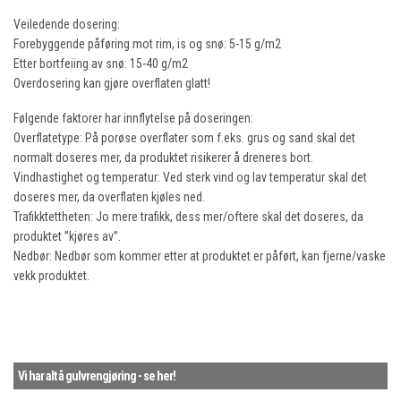
Veiledende dosering:
Forebyggende påføring mot rim, is og snø: 5-15 g/m2
Etter bortfeiing av snø: 15-40 g/m2
Overdosering kan gjøre overflaten glatt!
Følgende faktorer har innflytelse på doseringen:
Overflatetype: På porøse overflater som f.eks. grus og sand skal det
normalt doseres mer, da produktet risikerer å dreneres bort.
Vindhastighet og temperatur: Ved sterk vind og lav temperatur skal det
doseres mer, da overflaten kjøles ned.
Trafikktettheten: Jo mere trafikk, dess mer/oftere skal det doseres, da
produktet ”kjøres av”.
Nedbør: Nedbør som kommer etter at produktet er påført, kan fjerne/vaske
vekk produktet.
Vi har alt å gulvrengjøring - se her!