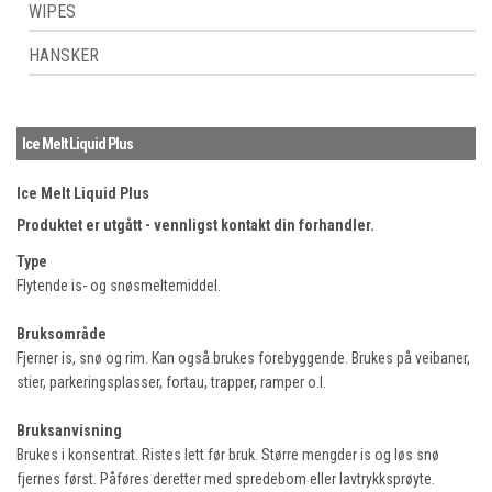
WIPES
HANSKER
Ice Melt Liquid Plus
Ice Melt Liquid Plus
Produktet er utgått - vennligst kontakt din forhandler.
Type
Flytende is- og snøsmeltemiddel.
Bruksområde
Fjerner is, snø og rim. Kan også brukes forebyggende. Brukes på veibaner,
stier, parkeringsplasser, fortau, trapper, ramper o.l.
Bruksanvisning
Brukes i konsentrat. Ristes lett før bruk. Større mengder is og løs snø
fjernes først. Påføres deretter med spredebom eller lavtrykksprøyte.