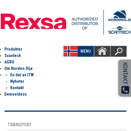
Produkter
MENU
Scantech
AGRO
Om Norden Olje
En del av ITW
Nyheter
Kontakt
Demovideos
TRANSPORT