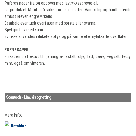
Påføres nedenfra og oppover med lavtrykkssprøyte e.l.
La produktet få tid til å virke i noen minutter. Vanskelig og hardtsittende
smuss krever lengre virketid.
Bearbeid eventuelt overflaten med børste eller svamp.
Spyl godt av med vann.
Bør ikke anvendes i dirkete sollys og på varme eller nylakkerte overflater.
EGENSKAPER
• Ekstremt effektivt til fjerning av asfalt, olje, fett, tjære, vegsalt, tectyl
m.m, også om vinteren.
Scantech = Lim, lås og tetting!
Mere Info:
Datablad