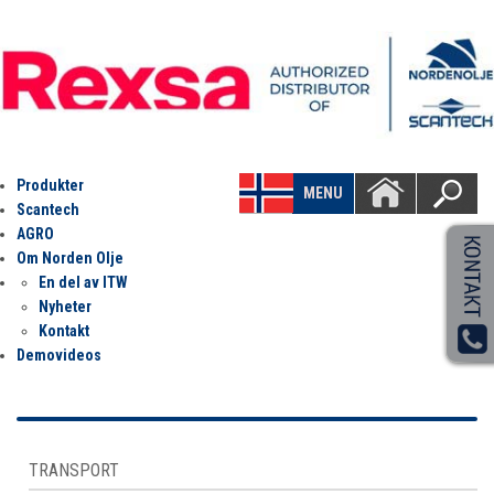
Produkter
MENU
Scantech
AGRO
Om Norden Olje
En del av ITW
Nyheter
Kontakt
Demovideos
TRANSPORT