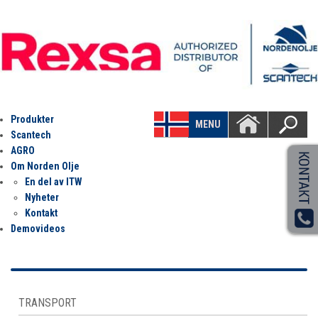
Produkter
MENU
Scantech
AGRO
Om Norden Olje
En del av ITW
Nyheter
Kontakt
Demovideos
TRANSPORT