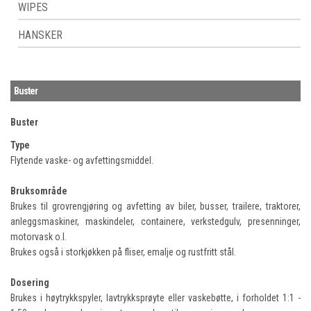
WIPES
HANSKER
Buster
Buster
Type
Flytende vaske- og avfettingsmiddel.
Bruksområde
Brukes til grovrengjøring og avfetting av biler, busser, trailere, traktorer,
anleggsmaskiner, maskindeler, containere, verkstedgulv, presenninger,
motorvask o.l.
Brukes også i storkjøkken på fliser, emalje og rustfritt stål.
Dosering
Brukes i høytrykkspyler, lavtrykksprøyte eller vaskebøtte, i forholdet 1:1 -