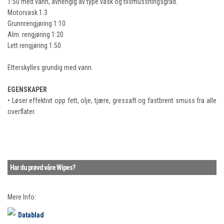
1:50 med vann, avhengig av type vask og tilsmussningsgrad.
Motorvask 1:3
Grunnrengjøring 1:10
Alm. rengjøring 1:20
Lett rengjøring 1:50
Etterskylles grundig med vann.
EGENSKAPER
• Løser effektivt opp fett, olje, tjære, gressaft og fastbrent smuss fra alle
overflater.
Har du prøvd våre Wipes?
Mere Info:
Datablad