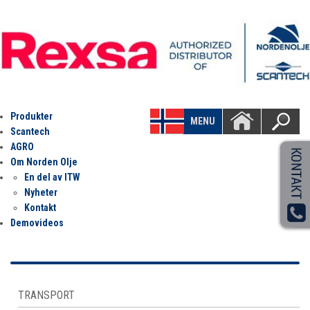
Produkter
MENU
Scantech
AGRO
Om Norden Olje
En del av ITW
Nyheter
Kontakt
Demovideos
TRANSPORT