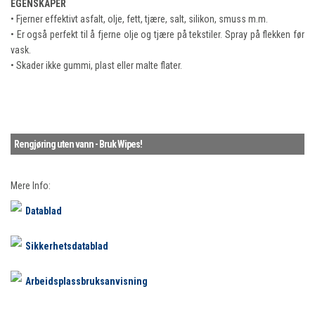
EGENSKAPER
• Fjerner effektivt asfalt, olje, fett, tjære, salt, silikon, smuss m.m.
• Er også perfekt til å fjerne olje og tjære på tekstiler. Spray på flekken før
vask.
• Skader ikke gummi, plast eller malte flater.
Rengjøring uten vann - Bruk Wipes!
Mere Info:
Datablad
Sikkerhetsdatablad
Arbeidsplassbruksanvisning