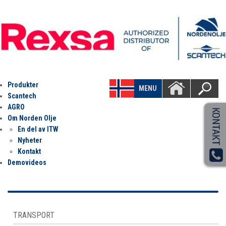
Produkter
MENU
Scantech
AGRO
Om Norden Olje
En del av ITW
Nyheter
Kontakt
Demovideos
TRANSPORT