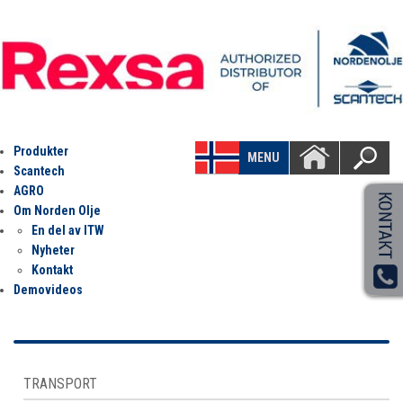
Produkter
MENU
Scantech
AGRO
Om Norden Olje
En del av ITW
Nyheter
Kontakt
Demovideos
TRANSPORT