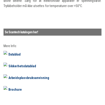
løsne delene. Sørg for at elektroniske apparater er spenningsløse.
Trykkbeholder må ikke utsettes for temperaturer over +50°C.
Se Scantech katalogen her!
Mere Info:
Datablad
Sikkerhetsdatablad
Arbeidsplassbruksanvisning
Brochure