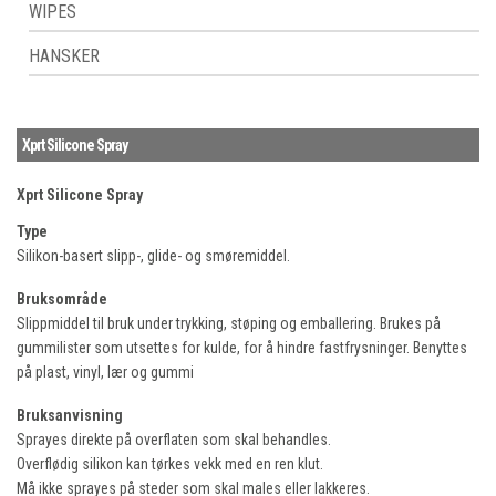
WIPES
HANSKER
Xprt Silicone Spray
Xprt Silicone Spray
Type
Silikon-basert slipp-, glide- og smøremiddel.
Bruksområde
Slippmiddel til bruk under trykking, støping og emballering. Brukes på
gummilister som utsettes for kulde, for å hindre fastfrysninger. Benyttes
på plast, vinyl, lær og gummi
Bruksanvisning
Sprayes direkte på overflaten som skal behandles.
Overflødig silikon kan tørkes vekk med en ren klut.
Må ikke sprayes på steder som skal males eller lakkeres.