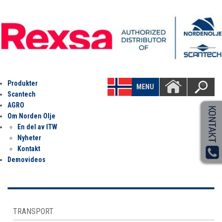
Produkter
MENU
Scantech
AGRO
Om Norden Olje
En del av ITW
Nyheter
Kontakt
Demovideos
TRANSPORT