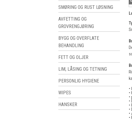
SMØRING OG RUST LØSNING
L
AVFETTING OG
T
GROVRENGJØRING
S
BYGG OG OVERFLATE
B
BEHANDLING
D
so
FETT OG OLJER
B
LIM, LÅSING OG TETNING
Ri
k
PERSONLIG HYGIENE
• 
WIPES
• 
• 
• 
HANSKER
•
•
• 
•