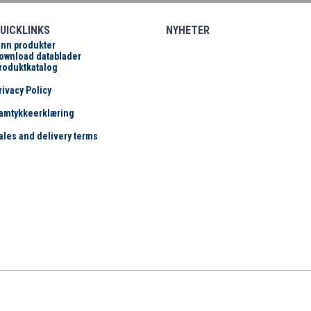
UICKLINKS
NYHETER
inn produkter
ownload datablader
roduktkatalog
rivacy Policy
amtykkeerklæring
ales and delivery terms