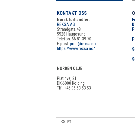
KONTAKT OSS
Q
Norsk forhandler:
F
REXSA AS
D
Strandgata 48
P
5528 Haugesund
Telefon: 66 81 39 70
P
E-post:
post@rexsa.no
https://www.rexsa.no/
S
S
NORDEN OLJE
Platinvej 21
DK-6000 Kolding
Tlf.: +45 96 53 53 53