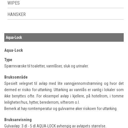
WIPES
HANSKER
Aqua-Lock
Aqua-Lock
Type
Spærrevæske til toaletter, vannlåser, sluk og urinaler.
Bruksområde
Spesielt velegnet til avløp med lite vanngjennomstrømning og hvor det
dermed er risiko for uttørking. Uttørking av vannlås er vanlig i lokaler som
ikke benyttes ofte. For eksempel avløp i kjellere, på hotellrom, i tomme
leiligheter/hus, hytter, berederrom, vifterom o.l.
Bemerk at høy romtemperatur og gulvvarme øker risikoen for uttørking.
Bruksanvisning
Gulvavløp: 3 dl - 5 dl AQUA-LOCK avhengig av avløpets størrelse.