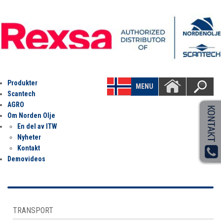
Produkter
MENU
Scantech
AGRO
Om Norden Olje
En del av ITW
Nyheter
Kontakt
Demovideos
TRANSPORT