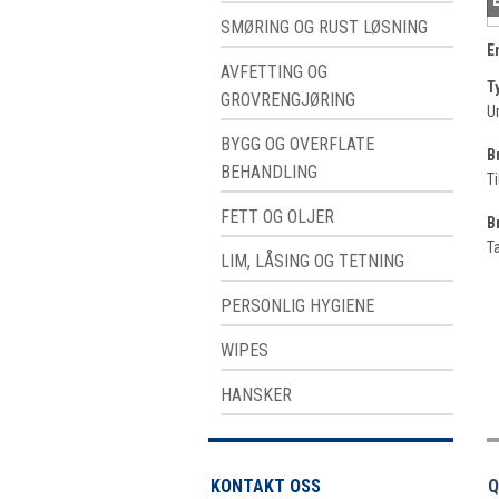
SMØRING OG RUST LØSNING
E
AVFETTING OG
T
GROVRENGJØRING
Ur
BYGG OG OVERFLATE
B
BEHANDLING
Ti
FETT OG OLJER
B
Ta
LIM, LÅSING OG TETNING
PERSONLIG HYGIENE
WIPES
HANSKER
KONTAKT OSS
Q