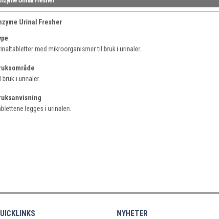
nzyme Urinal Fresher
ype
inaltabletter med mikroorganismer til bruk i urinaler.
ruksområde
l bruk i urinaler.
ruksanvisning
blettene legges i urinalen.
UICKLINKS
NYHETER