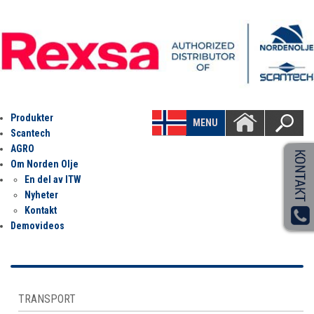
Produkter
MENU
Scantech
AGRO
Om Norden Olje
En del av ITW
Nyheter
Kontakt
Demovideos
TRANSPORT