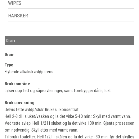
WIPES
HANSKER
Drain
Drain
Type
Flytende alkalisk avløpsrens.
Bruksområde
Løser opp fett og såpeavleiringer, samt forebygger dårlig lukt.
Bruksanvisning
Delvis tette avløp/sluk: Brukes i konsentrat.
Hell 2-3 dl i sluket/vasken og la det virke 5-10 min.: Skyll med varmt vann.
Ved tette avløp: Hell 1/2 l i sluket og la det virke i 30 min. Gjenta prosessen
om nødvendig. Skyll etter med varmt vann.
Til bruk i toaletter: Hell 1/2 l i skålen og la det virke i 30 min. før det skylles