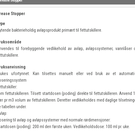
rease Stopper
ype
ytende bakterieholdig avløpsprodukt primært til fettutskillere.
ruksområde
nvendes til forebyggende vedlikehold av avløp, avløpssystemer, vannlåser 
ttutskillere.
ruksanvisning
rukes ufortynnet. Kan tilsettes manuelt eller ved bruk av et automati
oseringssystem
ttutskiller:
m fettutskilleren. Tilsett startdosen (poding) direkte til fettutskilleren. Anvend 
ter pr m3 volum av fettutskilleren. Deretter vedlikeholdes med daglige tilsetning
 tabellen under.
vløp:
osering til avløp og avløpssystemer med normale rørdimensjoner:
tartdosen (poding): 200 ml den første uken. Vedlikeholdsdose: 100 ml pr. uke.