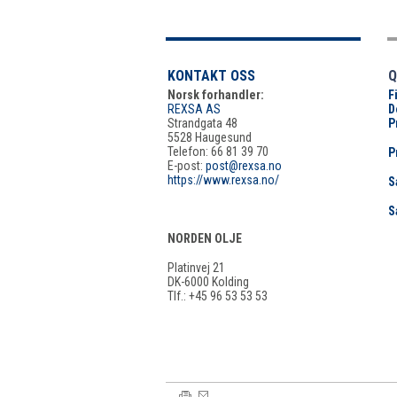
KONTAKT OSS
Q
Norsk forhandler:
F
REXSA AS
D
Strandgata 48
P
5528 Haugesund
Telefon: 66 81 39 70
P
E-post:
post@rexsa.no
https://www.rexsa.no/
S
S
NORDEN OLJE
Platinvej 21
DK-6000 Kolding
Tlf.: +45 96 53 53 53