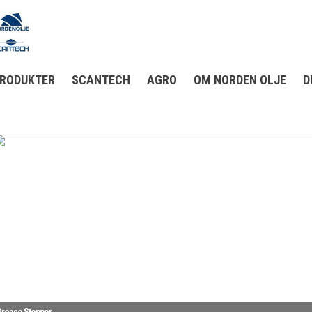
RODUKTER
SCANTECH
AGRO
OM NORDEN OLJE
D
rease Stopper