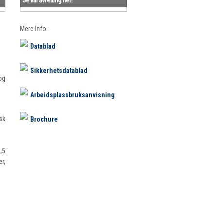
Mere Info:
Datablad
Sikkerhetsdatablad
og
Arbeidsplassbruksanvisning
sk
Brochure
1,5
er,