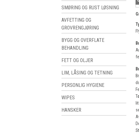
SMØRING OG RUST LØSNING
G
AVFETTING OG
T
GROVRENGJØRING
Fl
BYGG OG OVERFLATE
B
BEHANDLING
A
fe
FETT OG OLJER
B
LIM, LÅSING OG TETNING
B
d
PERSONLIG HYGIENE
Fe
Tø
WIPES
li
HANSKER
se
A
D
S