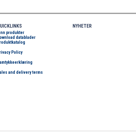
UICKLINKS
NYHETER
inn produkter
ownload datablader
roduktkatalog
rivacy Policy
amtykkeerklæring
ales and delivery terms