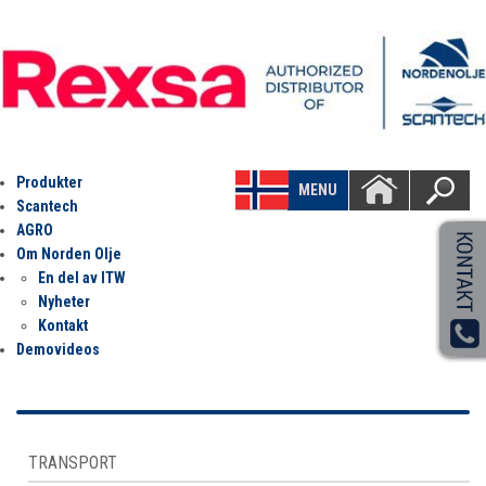
Produkter
MENU
Scantech
AGRO
Om Norden Olje
En del av ITW
Nyheter
Kontakt
Demovideos
TRANSPORT