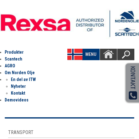
Produkter
MENU
Scantech
AGRO
Om Norden Olje
En del av ITW
Nyheter
Kontakt
Demovideos
TRANSPORT