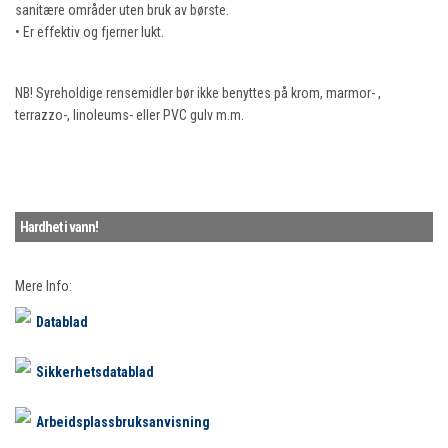
sanitære områder uten bruk av børste.
• Er effektiv og fjerner lukt.
NB! Syreholdige rensemidler bør ikke benyttes på krom, marmor- ,
terrazzo-, linoleums- eller PVC gulv m.m.
Hardhet i vann!
Mere Info:
Datablad
Sikkerhetsdatablad
Arbeidsplassbruksanvisning