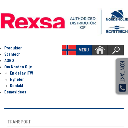
Produkter
MENU
Scantech
AGRO
Om Norden Olje
En del av ITW
Nyheter
Kontakt
Demovideos
TRANSPORT