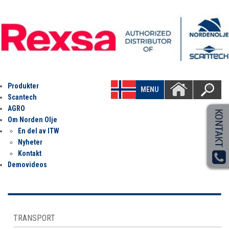
Produkter
MENU
Scantech
AGRO
Om Norden Olje
En del av ITW
Nyheter
Kontakt
Demovideos
TRANSPORT