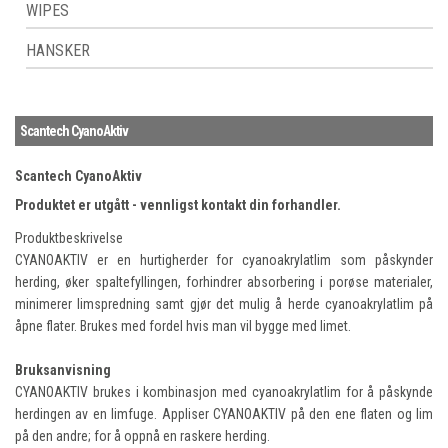
WIPES
HANSKER
Scantech CyanoAktiv
Scantech CyanoAktiv
Produktet er utgått - vennligst kontakt din forhandler.
Produktbeskrivelse
CYANOAKTIV er en hurtigherder for cyanoakrylatlim som påskynder
herding, øker spaltefyllingen, forhindrer absorbering i porøse materialer,
minimerer limspredning samt gjør det mulig å herde cyanoakrylatlim på
åpne flater. Brukes med fordel hvis man vil bygge med limet.
Bruksanvisning
CYANOAKTIV brukes i kombinasjon med cyanoakrylatlim for å påskynde
herdingen av en limfuge. Appliser CYANOAKTIV på den ene flaten og lim
på den andre; for å oppnå en raskere herding.