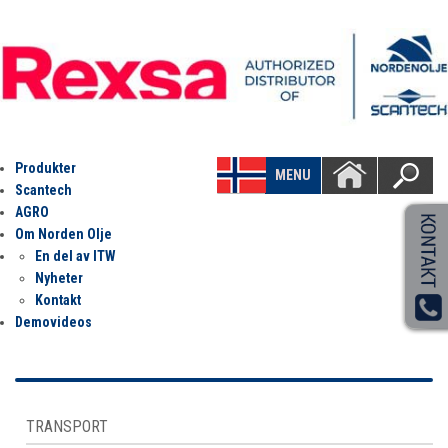
Produkter
MENU
Scantech
AGRO
Om Norden Olje
En del av ITW
Nyheter
Kontakt
Demovideos
TRANSPORT