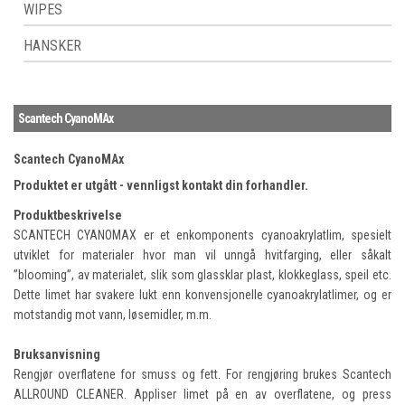
WIPES
HANSKER
Scantech CyanoMAx
Scantech CyanoMAx
Produktet er utgått - vennligst kontakt din forhandler.
Produktbeskrivelse
SCANTECH CYANOMAX er et enkomponents cyanoakrylatlim, spesielt
utviklet for materialer hvor man vil unngå hvitfarging, eller såkalt
”blooming”, av materialet, slik som glassklar plast, klokkeglass, speil etc.
Dette limet har svakere lukt enn konvensjonelle cyanoakrylatlimer, og er
motstandig mot vann, løsemidler, m.m.
Bruksanvisning
Rengjør overflatene for smuss og fett. For rengjøring brukes Scantech
ALLROUND CLEANER. Appliser limet på en av overflatene, og press