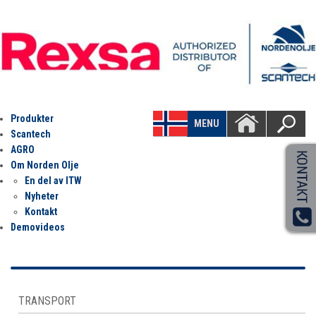
Produkter
MENU
Scantech
AGRO
Om Norden Olje
En del av ITW
Nyheter
Kontakt
Demovideos
TRANSPORT